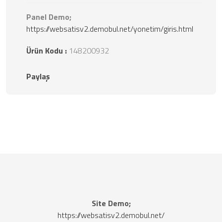
Panel Demo;
https://websatisv2.demobul.net/yonetim/giris.html
Ürün Kodu :
148200932
Paylaş
Site Demo;
https://websatisv2.demobul.net/