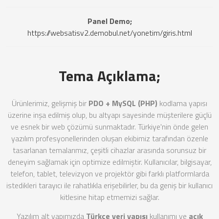
Panel Demo;
https://websatisv2.demobul.net/yonetim/giris.html
Tema Açıklama;
Ürünlerimiz, gelişmiş bir
PDO + MySQL (PHP)
kodlama yapısı
üzerine inşa edilmiş olup, bu altyapı sayesinde müşterilere güçlü
ve esnek bir web çözümü sunmaktadır. Türkiye'nin önde gelen
yazılım profesyonellerinden oluşan ekibimiz tarafından özenle
tasarlanan temalarımız, çeşitli cihazlar arasında sorunsuz bir
deneyim sağlamak için optimize edilmiştir. Kullanıcılar, bilgisayar,
telefon, tablet, televizyon ve projektör gibi farklı platformlarda
istedikleri tarayıcı ile rahatlıkla erişebilirler, bu da geniş bir kullanıcı
kitlesine hitap etmemizi sağlar.
Yazılım alt yapımızda
Türkçe veri yapısı
kullanımı ve
açık