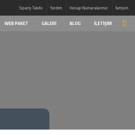
Sipariş Takibi
Yardım
Hesap Numaralarımız
İletişim
WEB PAKET
GALERİ
BLOG
İLETİŞİM