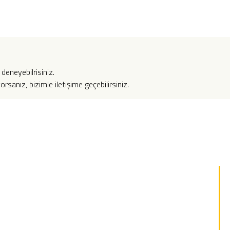
deneyebilrisiniz.
anız, bizimle iletişime geçebilirsiniz.
Hızlı Menü
Hakkımızda
Sektörel Temalar
Ürünlerimiz
Kurumsal Temalar
Hizmetlerimiz
Yazılım Paketleri