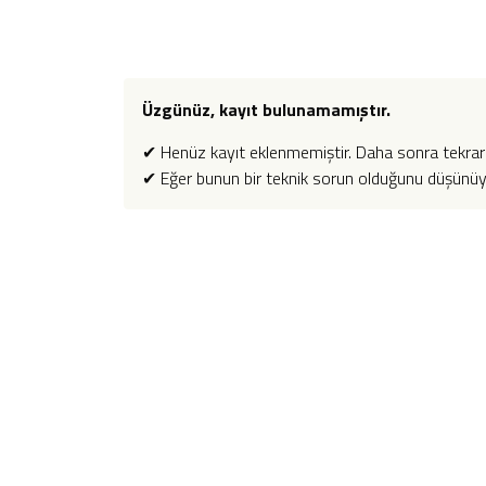
Üzgünüz, kayıt bulunamamıştır.
✔ Henüz kayıt eklenmemiştir. Daha sonra tekrar 
✔ Eğer bunun bir teknik sorun olduğunu düşünüyors
Kurumsal
Bizimle Çalışmak İstermisiniz ? İşimize geniş bir
bakış açısıyla yaklaşıp hayal ederiz, farklı çözüm